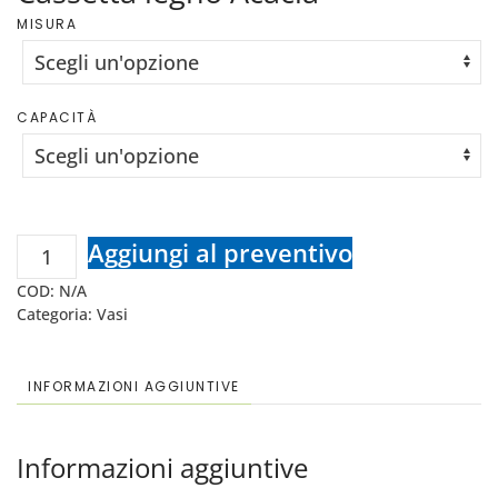
MISURA
CAPACITÀ
Cassetta
Aggiungi al preventivo
legno
COD:
N/A
Acacia
Categoria:
Vasi
quantità
INFORMAZIONI AGGIUNTIVE
Informazioni aggiuntive