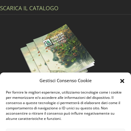
SCARICA IL CATALOGO
Gestisci Consenso Cookie
Per fornire le migliori esperienze, utilizziamo tecnologie come i cookie
per memorizzare e/o accedere alle informazioni del dispositivo. Il
consenso a queste tecnologie ci permetterà di elaborare dati come il
HOME
CHI SIAMO
CONTATTI
SITEMAP
comportamento di navigazione o ID unici su questo sito. Non
acconsentire o ritirare il consenso può influire negativamente su
BLACK CARBON FREE POTS
FITOFARMACI
alcune caratteristiche e funzioni.
PRIVACY
AR
PRODOTTO DEL MESE