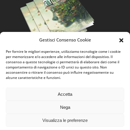
Gestisci Consenso Cookie
Per fornire le migliori esperienze, utilizziamo tecnologie come i cookie
per memorizzare e/o accedere alle informazioni del dispositivo. Il
consenso a queste tecnologie ci permetterà di elaborare dati come il
HOME
CHI SIAMO
CONTATTI
SITEMAP
comportamento di navigazione o ID unici su questo sito. Non
acconsentire o ritirare il consenso può influire negativamente su
BLACK CARBON FREE POTS
FITOFARMACI
alcune caratteristiche e funzioni.
PRIVACY
AR
PRODOTTO DEL MESE
Accetta
© 2019 AGRARIA CHECCHI SILVANO S.P.A.
Nega
P.IVA 00345760474
C. 57 - C.F., P.IVA E REG.IMPRESE PISTOIA: 00345760474 - CAP.
Visualizza le preferenze
REA - PT84833